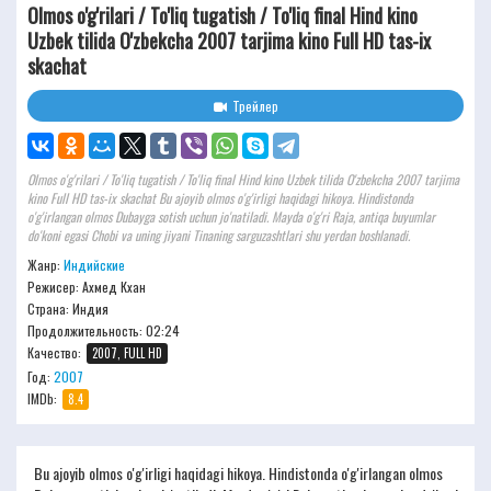
Olmos o'g'rilari / To'liq tugatish / To'liq final Hind kino
Uzbek tilida O'zbekcha 2007 tarjima kino Full HD tas-ix
skachat
Трейлер
Olmos o'g'rilari / To'liq tugatish / To'liq final Hind kino Uzbek tilida O'zbekcha 2007 tarjima
kino Full HD tas-ix skachat Bu ajoyib olmos o'g'irligi haqidagi hikoya. Hindistonda
o'g'irlangan olmos Dubayga sotish uchun jo'natiladi. Mayda o'g'ri Raja, antiqa buyumlar
do'koni egasi Chobi va uning jiyani Tinaning sarguzashtlari shu yerdan boshlanadi.
Жанр:
Индийские
Режисер:
Ахмед Кхан
Страна: Индия
Продолжительность:
02:24
Качество:
2007, FULL HD
Год:
2007
IMDb:
8.4
Bu ajoyib olmos o'g'irligi haqidagi hikoya. Hindistonda o'g'irlangan olmos