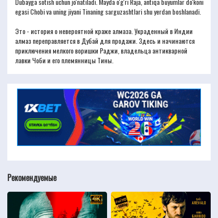
Dubayga sotish uchun jo'natiladi. Mayda o'g'ri Raja, antiqa buyumlar do'koni
egasi Chobi va uning jiyani Tinaning sarguzashtlari shu yerdan boshlanadi.
Это - история о невероятной краже алмаза. Украденный в Индии
алмаз переправляется в Дубай для продажи. Здесь и начинаются
приключения мелкого воришки Раджи, владельца антикварной
лавки Чоби и его племянницы Тины.
Рекомендуемые