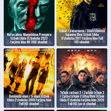
Xabar / Xabarnoma / Bildirishnoma
Nafas olma: Muqaddima Premyera
Ispaniya filmi Uzbek tilida
Uzbek tilida O'zbekcha 2022
O'zbekcha 2017 tarjima kino Full
tarjima kino 4K UHD skachat
HD skachat
To'lqin zarbasi 2 / Zarbali to'lqin 2
Beshinchi olam / 5-olam Uzbek
/ Zarba to'lqini 2 Xitoy filmi Uzbek
tilida O'zbekcha 2009 tarjima kino
tilida O'zbekcha tarjima kino 2020
Full HD skachat
Full HD tas-ix skachat