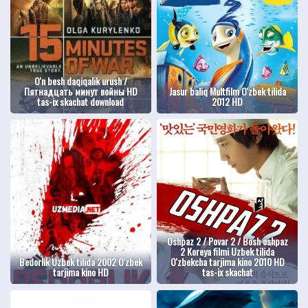
O'n besh daqiqalik urush /
Пятнадцать минут войны HD
Jasur baliq Multfilm O'zbek tilida
tas-ix skachat download
2012 HD
Oshpaz 2 / Povar 2 / Bosh oshpaz
2 Koreya filmi Uzbek tilida
Bedorlik Uzbek tilida 2002 O'zbek
O'zbekcha tarjima kino 2010 HD
tarjima kino HD
tas-ix skachat