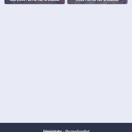
Administrator -
@uzmedianetbot