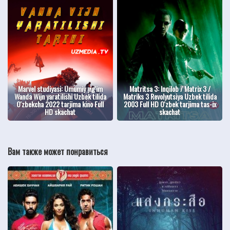
Marvel studiyasi: Umumiy yig'im
Matritsa 3: Inqilob / Matrix 3 /
Wanda Wijn yaratilishi Uzbek tilida
Matriks 3 Revolyutsiya Uzbek tilida
O'zbekcha 2022 tarjima kino Full
2003 Full HD O'zbek tarjima tas-ix
HD skachat
skachat
Вам также может понравиться