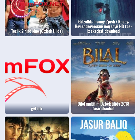
Go'zallik: Insoniy o'pish / Красу:
Нечеловеческий поцелуй HD tas-
Tezlik 2 hind kino (O'zbek tilida)
ix skachat download
Bilol multfilm Uzbek tilida 2018
gvfcdx
tasix skachat