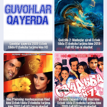
Godzilla 2: Maxluqlar qiroli Uzbek
Guvohlar qayerda 2009 Uzbek
tilida O'zbekcha tarjima kino 2019
tilida O'zbekcha tarjima kino HD
Full HD tas-ix skachat
Men Premning mashuqasiman Hind
Birinchi raqamli to'y N1 Hind kino
kino Uzbek tilida O'zbekcha tarjima
Uzbek tilida O'zbekcha tarjima kino
kino 2003 Full HD tas-ix skachat
2005 Full HD tas-ix skachat