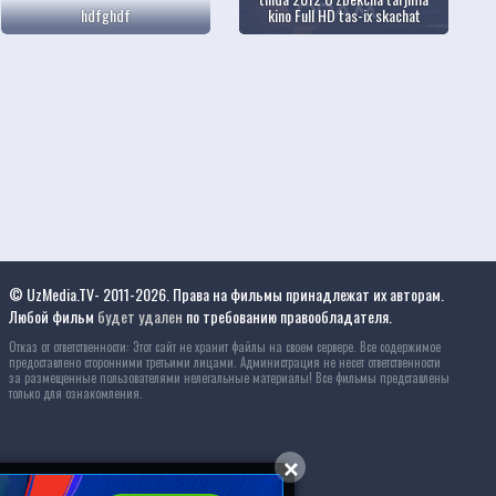
hdfghdf
kino Full HD tas-ix skachat
© UzMedia.TV- 2011-2026. Права на фильмы принадлежат их авторам.
Любой фильм
будет удален
по требованию правообладателя.
Отказ от ответственности: Этот сайт не хранит файлы на своем сервере. Все содержимое
предоставлено сторонними третьими лицами. Администрация не несет ответственности
за размещенные пользователями нелегальные материалы! Все фильмы представлены
только для ознакомления.
✕
✕