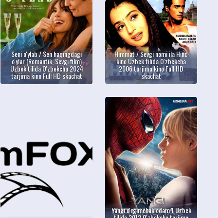
Seni o'ylab / Sen haqingdagi
Himmat / Sevgi nomi ila Hind
o'ylar (Romantik, Sevgi film)
kino Uzbek tilida O'zbekcha
Uzbek tilida O'zbekcha 2024
2006 tarjima kino Full HD
tarjima kino Full HD skachat
skachat
Yangi o'rgimchak odam 1 Uzbek
tilida 2012 O'zbekcha tarjima