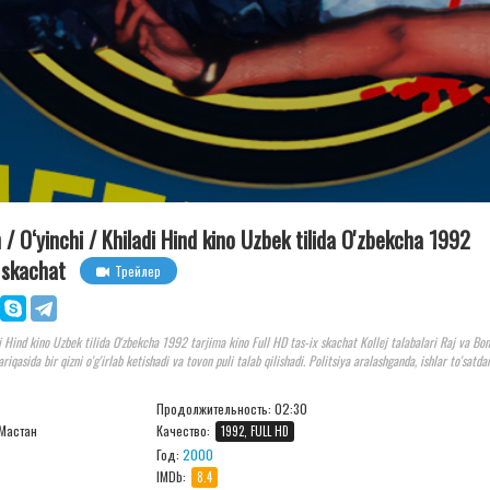
h / O‘yinchi / Khiladi Hind kino Uzbek tilida O'zbekcha 1992
x skachat
Трейлер
di Hind kino Uzbek tilida O'zbekcha 1992 tarjima kino Full HD tas-ix skachat Kollej talabalari Raj va Bon
tariqasida bir qizni o'g'irlab ketishadi va tovon puli talab qilishadi. Politsiya aralashganda, ishlar to'satda
Продолжительность:
02:30
 Мастан
Качество:
1992, FULL HD
Год:
2000
IMDb:
8.4