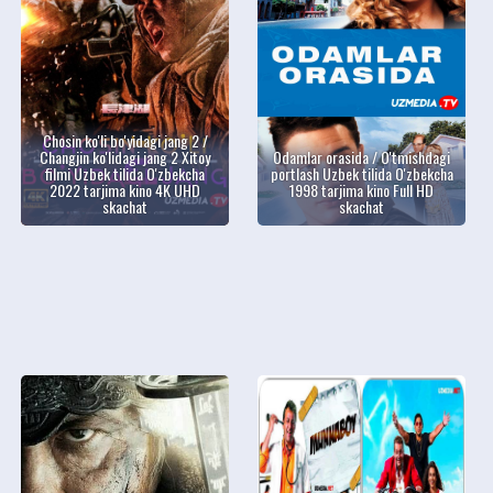
Chosin ko'li bo'yidagi jang 2 /
Changjin ko'lidagi jang 2 Xitoy
Odamlar orasida / O'tmishdagi
filmi Uzbek tilida O'zbekcha
portlash Uzbek tilida O'zbekcha
2022 tarjima kino 4K UHD
1998 tarjima kino Full HD
skachat
skachat