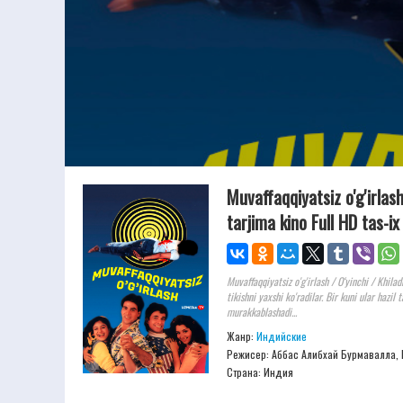
Muvaffaqqiyatsiz o'g'irlas
tarjima kino Full HD tas-i
Muvaffaqqiyatsiz o'g'irlash / O‘yinchi / Khila
tikishni yaxshi ko'radilar. Bir kuni ular hazil 
murakkablashadi...
Жанр:
Индийские
Режисер:
Аббас Алибхай Бурмавалла,
Страна: Индия