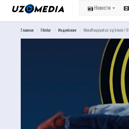
Новости
Главная
Filmlar
Индийские
Muvaffaqqiyatsiz o'g'irlash / O