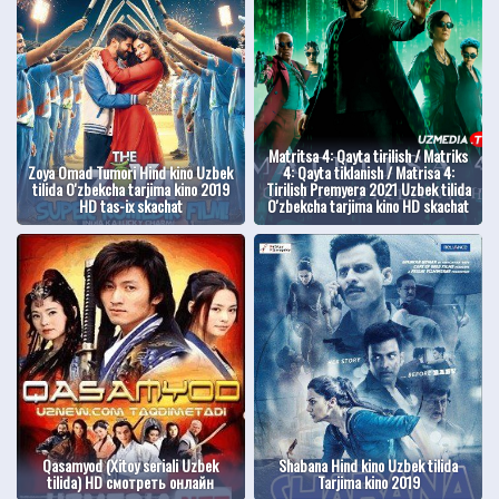
Matritsa 4: Qayta tirilish / Matriks
Zoya Omad Tumori Hind kino Uzbek
4: Qayta tiklanish / Matrisa 4:
tilida O'zbekcha tarjima kino 2019
Tirilish Premyera 2021 Uzbek tilida
HD tas-ix skachat
O'zbekcha tarjima kino HD skachat
Qasamyod (Xitoy seriali Uzbek
Shabana Hind kino Uzbek tilida
tilida) HD смотреть онлайн
Tarjima kino 2019