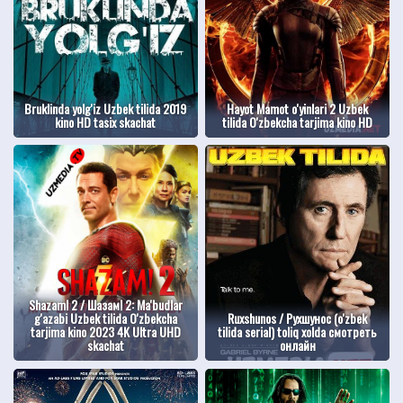
Bruklinda yolg'iz Uzbek tilida 2019
Hayot Mamot o'yinlari 2 Uzbek
kino HD tasix skachat
tilida O'zbekcha tarjima kino HD
Shazam! 2 / Шазам! 2: Ma'budlar
g'azabi Uzbek tilida O'zbekcha
Ruxshunos / Рухшунос (o'zbek
tarjima kino 2023 4K Ultra UHD
tilida serial) toliq xolda смотреть
skachat
онлайн