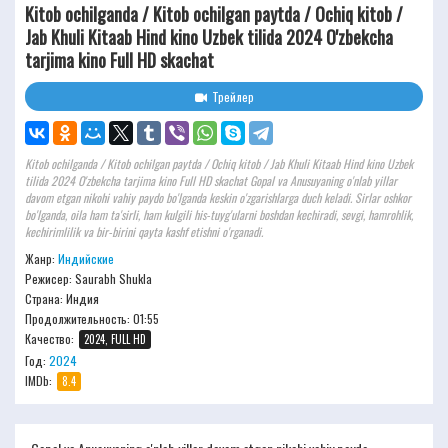
Kitob ochilganda / Kitob ochilgan paytda / Ochiq kitob /
Jab Khuli Kitaab Hind kino Uzbek tilida 2024 O'zbekcha
tarjima kino Full HD skachat
Трейлер
Kitob ochilganda / Kitob ochilgan paytda / Ochiq kitob / Jab Khuli Kitaab Hind kino Uzbek
tilida 2024 O'zbekcha tarjima kino Full HD skachat Gopal va Anusuyaning o'nlab yillar
davom etgan nikohi vahiy paydo bo'lganda keskin o'zgarishlarga duch keladi. Sirlar oshkor
bo'lganda, oila ham ta'sirli, ham kulgili his-tuyg'ularni boshdan kechiradi, sevgi, hamrohlik,
kechirimlilik va bir-birini qayta kashf etishni o'rganadi.
Жанр:
Индийские
Режисер:
Saurabh Shukla
Страна: Индия
Продолжительность:
01:55
Качество:
2024, FULL HD
Год:
2024
IMDb:
8.4