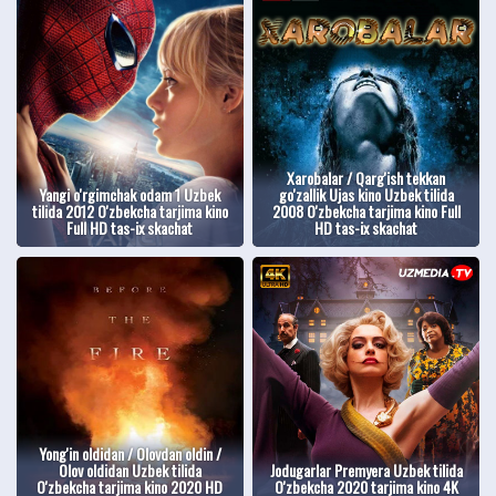
Xarobalar / Qarg'ish tekkan
Yangi o'rgimchak odam 1 Uzbek
go'zallik Ujas kino Uzbek tilida
tilida 2012 O'zbekcha tarjima kino
2008 O'zbekcha tarjima kino Full
Full HD tas-ix skachat
HD tas-ix skachat
Yong'in oldidan / Olovdan oldin /
Olov oldidan Uzbek tilida
Jodugarlar Premyera Uzbek tilida
O'zbekcha tarjima kino 2020 HD
O'zbekcha 2020 tarjima kino 4K