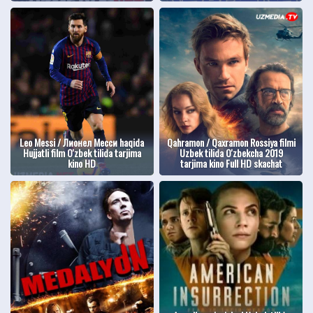
Leo Messi / Лионел Месси haqida
Qahramon / Qaxramon Rossiya filmi
Hujjatli film O'zbek tilida tarjima
Uzbek tilida O'zbekcha 2019
kino HD
tarjima kino Full HD skachat