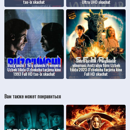
tas-ix skachat
Ultra UHD skachat
Sehrli qirollik / Pangolinlar
Buzg'unchi / Yo'q qiluvchi Premyera
yilnomasi Avstraliya filmi Uzbek
Uzbek tilida O'zbekcha tarjima kino
tilida 2023 O'zbekcha tarjima kino
1993 Full HD tas-ix skachat
Full HD skachat
Вам также может понравиться