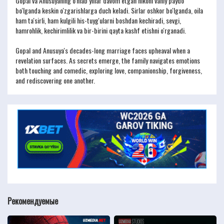
Gopal va Anusuyaning o'nlab yillar davom etgan nikohi vahiy paydo
bo'lganda keskin o'zgarishlarga duch keladi. Sirlar oshkor bo'lganda, oila
ham ta'sirli, ham kulgili his-tuyg'ularni boshdan kechiradi, sevgi,
hamrohlik, kechirimlilik va bir-birini qayta kashf etishni o'rganadi.
Gopal and Anusuya's decades-long marriage faces upheaval when a
revelation surfaces. As secrets emerge, the family navigates emotions
both touching and comedic, exploring love, companionship, forgiveness,
and rediscovering one another.
Рекомендуемые