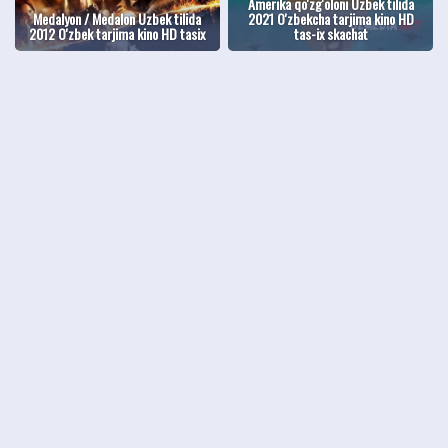
Amerika qo'zg'oloni Uzbek tilida
Medalyon / Medalon Uzbek tilida
2021 O'zbekcha tarjima kino HD
2012 O'zbek tarjima kino HD tasix
tas-ix skachat