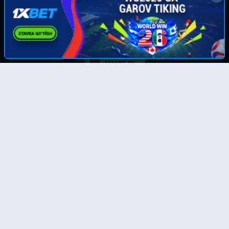
Скачайте наше приложение:
© UzMedia.TV- 2011-2026. Права на фильмы принадлежат их авторам.
Любой фильм
будет удален
по требованию правообладателя.
Отказ от ответственности: Этот сайт не хранит файлы на своем сервере. Все содержимое
предоставлено сторонними третьими лицами. Администрация не несет ответственности за
размещенные пользователями нелегальные материалы! Все фильмы представлены только
для ознакомления.
Тас-икс филмлар
Бесплатные фильмы онлайн
Онлайн кинолар
Бесплатные полные онлайн фильмы
Таржима кинолар 4к
Смотреть фильмы 4к