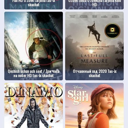
Full HD O'zbek tarjima tas-ix
Uzbek tilida O'zbekcha tarjima kino
skachat
HD
Qochish uchun uch soat / Три часа
Отчаянный ход 2020 Tas-ix
на побег HD tas-ix skachat
skachat