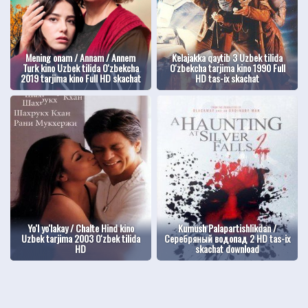
Mening onam / Annam / Annem
Kelajakka qaytib 3 Uzbek tilida
Turk kino Uzbek tilida O'zbekcha
O'zbekcha tarjima kino 1990 Full
2019 tarjima kino Full HD skachat
HD tas-ix skachat
Yo'l yo'lakay / Chalte Hind kino
Kumush Palapartishlikdan /
Uzbek tarjima 2003 O'zbek tilida
Серебряный водопад 2 HD tas-ix
HD
skachat download