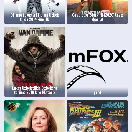
Dinamo fokuslari 1-qism Uzbek
Старгерл (Stargirl) (2020) tasix
tilida 2014 kino HD
skachat
Lukas Uzbek tilida O'zbekcha
tarjima 2018 kino HD tasix
grfd