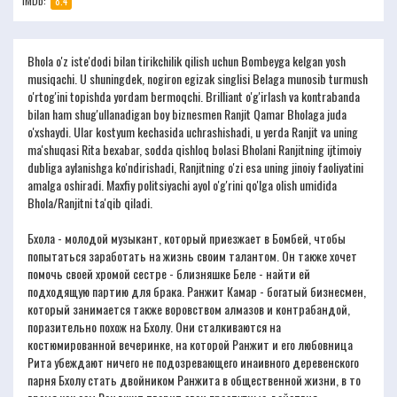
IMDb:
8.4
Bhola o'z iste'dodi bilan tirikchilik qilish uchun Bombeyga kelgan yosh
musiqachi. U shuningdek, nogiron egizak singlisi Belaga munosib turmush
o'rtog'ini topishda yordam bermoqchi. Brilliant o'g'irlash va kontrabanda
bilan ham shug'ullanadigan boy biznesmen Ranjit Qamar Bholaga juda
o'xshaydi. Ular kostyum kechasida uchrashishadi, u yerda Ranjit va uning
ma'shuqasi Rita bexabar, sodda qishloq bolasi Bholani Ranjitning ijtimoiy
dubliga aylanishga ko'ndirishadi, Ranjitning o'zi esa uning jinoiy faoliyatini
amalga oshiradi. Maxfiy politsiyachi ayol o'g'rini qo'lga olish umidida
Bhola/Ranjitni ta'qib qiladi.
Бхола - молодой музыкант, который приезжает в Бомбей, чтобы
попытаться заработать на жизнь своим талантом. Он также хочет
помочь своей хромой сестре - близняшке Беле - найти ей
подходящую партию для брака. Ранжит Камар - богатый бизнесмен,
который занимается также воровством алмазов и контрабандой,
поразительно похож на Бхолу. Они сталкиваются на
костюмированной вечеринке, на которой Ранжит и его любовница
Рита убеждают ничего не подозревающего инаивного деревенского
парня Бхолу стать двойником Ранжита в общественной жизни, в то