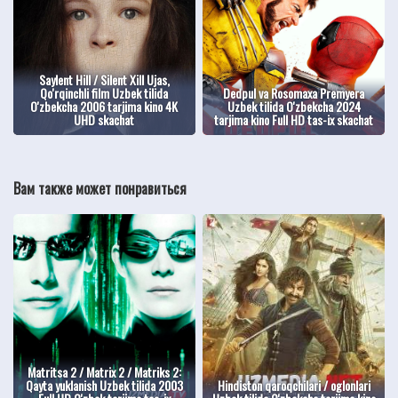
Saylent Hill / Silent Xill Ujas,
Qo'rqinchli film Uzbek tilida
Dedpul va Rosomaxa Premyera
O'zbekcha 2006 tarjima kino 4K
Uzbek tilida O'zbekcha 2024
UHD skachat
tarjima kino Full HD tas-ix skachat
Вам также может понравиться
Matritsa 2 / Matrix 2 / Matriks 2:
Qayta yuklanish Uzbek tilida 2003
Hindiston qaroqchilari / oglonlari