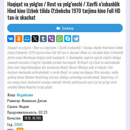
Haqiqat va yolg'on / Rost va yolg‘onchi / Xavfli o‘xshashlik
Hind kino Uzbek tilida O'zbekcha 1970 tarjima kino Full HD
tas-ix skachat
Трейлер
Haqiqat va yolg'on / Rost va yolg‘onchi / Xavfli o‘xshashlik / Sachaa Jhutha Hind kino Uzbek
tilida O'zbekcha 1970 tarjima kino Full HD tas-ix skachat Bhola o'z iste'dodi bilan tirikchilik
qilish uchun Bombeyga kelgan yosh musiqachi. U shuningdek, nogiron egizak singlisi Belaga
munosib turmush o'rtog'ini topishda yordam bermoqchi. Brilliant o'g'irlash va kontrabanda
bilan ham shug'ullanadigan boy biznesmen Ranjit Qamar Bholaga juda o'xshaydi. Ular
kostyum kechasida uchrashishadi, u yerda Ranjit va uning ma'shuqasi Rita bexabar, sodda
qishloq bolasi Bholani Ranjitning ijtimoiy dubliga aylanishga ko'ndirishadi, Ranjitning o'zi
esa uning jinoiy faoliyatini amalga oshiradi. Maxfiy politsiyachi ayol o'g'rini qo'lga olish
umidida Bhola/Ranjitni ta'qib qiladi.
Жанр:
Индийские
Режисер:
Манмохан Десаи
Страна: Индия
Продолжительность:
02:23
Качество:
1970, RETRO
Год:
2000