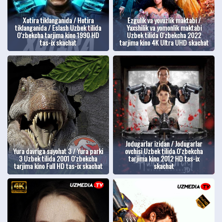
Xotira tiklanganida / Hotira
Ezgulik va yovuzlik maktabi /
tiklanganida / Eslash Uzbek tilida
Yaxshilik va yomonlik maktabi
O'zbekcha tarjima kino 1990 HD
Uzbek tilida O'zbekcha 2022
tas-ix skachat
tarjima kino 4K Ultra UHD skachat
Jodugarlar izidan / Jodugarlar
Yura davriga sayohat 3 / Yura parki
ovchisi Uzbek tilida O'zbekcha
3 Uzbek tilida 2001 O'zbekcha
tarjima kino 2012 HD tas-ix
tarjima kino Full HD tas-ix skachat
skachat