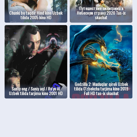
Путешествие пилигрима в
Chunki bu taqdir Hind kino Uzbek
Небесную страну 2020 Tas-ix
tilida 2005 kino HD
skachat
Godzilla 2: Maxluqlar qiroli Uzbek
Sun'iy ong / Suniy aql / Ro'yo AI
tilida O'zbekcha tarjima kino 2019
Uzbek tilida tarjima kino 2001 HD
Full HD tas-ix skachat