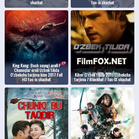
skachat
tas-ix skachat
King Kong: Bosh suyagi oroli /
Chanoqlar oroli Uzbek tilida
O'zbekcha tarjima kino 2017 Full
Kiber O'zbek tilida 2015 Uzbekcha
HD tas-ix skachat
tarjima / Blackhat / Tas-IX skachat