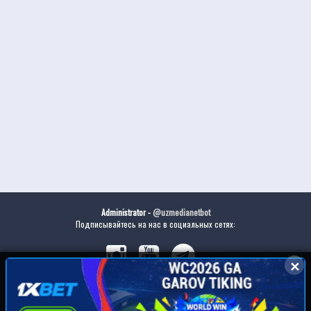
Administrator -
@uzmedianetbot
Подписывайтесь на нас в социальных сетях:
✕
✕
Скачайте наше приложение: