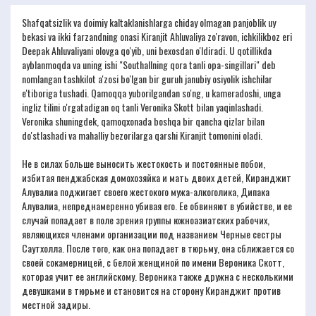
Shafqatsizlik va doimiy kaltaklanishlarga chiday olmagan panjoblik uy
bekasi va ikki farzandning onasi Kiranjit Ahluvaliya zo'ravon, ichkilikboz eri
Deepak Ahluvaliyani olovga qo'yib, uni bexosdan o'ldiradi. U qotillikda
ayblanmoqda va uning ishi "Southallning qora tanli opa-singillari" deb
nomlangan tashkilot a'zosi bo'lgan bir guruh janubiy osiyolik ishchilar
e'tiboriga tushadi. Qamoqqa yuborilgandan so'ng, u kameradoshi, unga
ingliz tilini o'rgatadigan oq tanli Veronika Skott bilan yaqinlashadi.
Veronika shuningdek, qamoqxonada boshqa bir qancha qizlar bilan
do'stlashadi va mahalliy bezorilarga qarshi Kiranjit tomonini oladi.
Не в силах больше выносить жестокость и постоянные побои,
избитая пенджабская домохозяйка и мать двоих детей, Киранджит
Алувалиа поджигает своего жестокого мужа-алкоголика, Дипака
Алувалиа, непреднамеренно убивая его. Ее обвиняют в убийстве, и ее
случай попадает в поле зрения группы южноазиатских рабочих,
являющихся членами организации под названием Черные сестры
Саутхолла. После того, как она попадает в тюрьму, она сближается со
своей сокамерницей, с белой женщиной по имени Вероника Скотт,
которая учит ее английскому. Вероника также дружна с несколькими
девушками в тюрьме и становится на сторону Киранджит против
местной задиры.