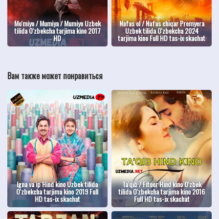
Mo'miyo / Mumiya / Mumiyo Uzbek
Nafas ol / Nafas chiqar Premyera
tilida O'zbekcha tarjima kino 2017
Uzbek tilida O'zbekcha 2024
HD
tarjima kino Full HD tas-ix skachat
Вам также может понравиться
Igna va ip Hind kino Uzbek tilida
Ta'qib / Fitoor Hind kino O'zbek
O'zbekcha tarjima kino 2019 Full
tilida O'zbekcha tarjima kino 2016
HD tas-ix skachat
Full HD tas-ix skachat