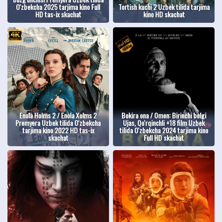
O'zbekcha 2025 tarjima kino Full
Tortish kuchi 2 Uzbek tilida tarjima
HD tas-ix skachat
kino HD skachat
Enola Holms 2 / Enola Xolms 2
Bokira ona / Omen: Birinchi belgi
Premyera Uzbek tilida O'zbekcha
Ujas, Qo'rqinchli +18 film Uzbek
tarjima kino 2022 HD tas-ix
tilida O'zbekcha 2024 tarjima kino
skachat
Full HD skachat