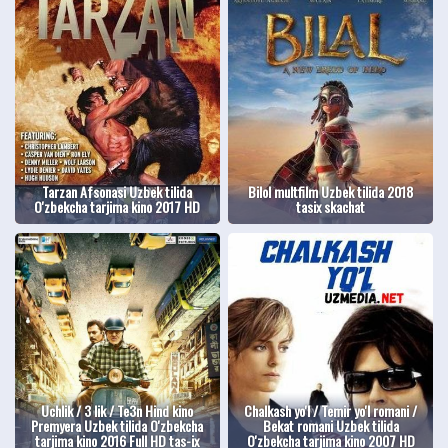
Tarzan Afsonasi Uzbek tilida
Bilol multfilm Uzbek tilida 2018
O'zbekcha tarjima kino 2017 HD
tasix skachat
Uchlik / 3 lik / Te3n Hind kino
Chalkash yo'l / Temir yo'l romani /
Premyera Uzbek tilida O'zbekcha
Bekat romani Uzbek tilida
tarjima kino 2016 Full HD tas-ix
O'zbekcha tarjima kino 2007 HD