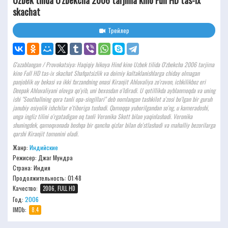
Uzbek tilida O'zbekcha 2006 tarjima kino Full HD tas-ix
skachat
Трейлер
G'azablangan / Provokatsiya: Haqiqiy hikoya Hind kino Uzbek tilida O'zbekcha 2006 tarjima
kino Full HD tas-ix skachat Shafqatsizlik va doimiy kaltaklanishlarga chiday olmagan
panjoblik uy bekasi va ikki farzandning onasi Kiranjit Ahluvaliya zo'ravon, ichkilikboz eri
Deepak Ahluvaliyani olovga qo'yib, uni bexosdan o'ldiradi. U qotillikda ayblanmoqda va uning
ishi "Southallning qora tanli opa-singillari" deb nomlangan tashkilot a'zosi bo'lgan bir guruh
janubiy osiyolik ishchilar e'tiboriga tushadi. Qamoqqa yuborilgandan so'ng, u kameradoshi,
unga ingliz tilini o'rgatadigan oq tanli Veronika Skott bilan yaqinlashadi. Veronika
shuningdek, qamoqxonada boshqa bir qancha qizlar bilan do'stlashadi va mahalliy bezorilarga
qarshi Kiranjit tomonini oladi.
Жанр:
Индийские
Режисер:
Джаг Мундра
Страна: Индия
Продолжительность:
01:48
Качество:
2006, FULL HD
Год:
2006
IMDb:
8.4