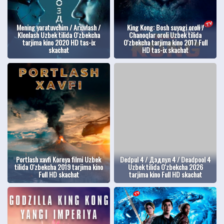
Mening yaratuvchim / Arxivlash /
King Kong: Bosh suyagi oroli /
Klonlash Uzbek tilida O'zbekcha
Chanoqlar oroli Uzbek tilida
tarjima kino 2020 HD tas-ix
O'zbekcha tarjima kino 2017 Full
skachat
HD tas-ix skachat
Portlash xavfi Koreya filmi Uzbek
Dedpul 4 / Дэдпул 4 / Deadpool 4
tilida O'zbekcha 2019 tarjima kino
Uzbek tilida O'zbekcha 2026
Full HD skachat
tarjima kino Full HD skachat