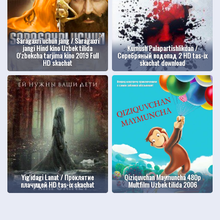
Saragaxri uchun jang / Saragaxri
jangi Hind kino Uzbek tilida
Kumush Palapartishlikdan /
O'zbekcha tarjima kino 2019 Full
Серебряный водопад 2 HD tas-ix
HD skachat
skachat download
Yig'idagi Lanat / Проклятие
Qiziquvchan Maymuncha 480p
плачущей HD tas-ix skachat
Multfilm Uzbek tilida 2006