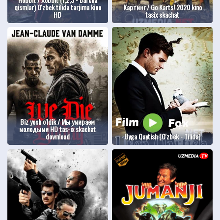
qismlar) O'zbek tilida tarjima kino
Картинг / Go Karts! 2020 kino
HD
tasix skachat
Biz yosh o'ldik / Мы умираем
молодыми HD tas-ix skachat
download
Uyga Qaytish [O'zbek - Tilida]