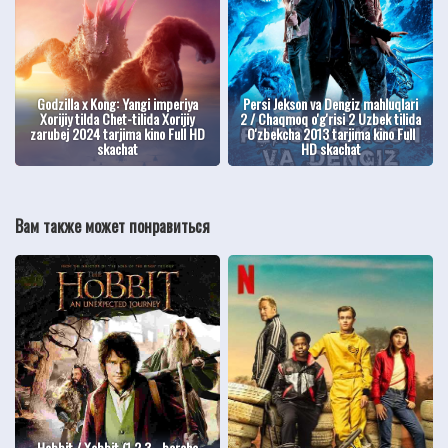
Godzilla x Kong: Yangi imperiya
Persi Jekson va Dengiz mahluqlari
Xorijiy tilda Chet-tilida Xorijiy
2 / Chaqmoq o'g'risi 2 Uzbek tilida
zarubej 2024 tarjima kino Full HD
O'zbekcha 2013 tarjima kino Full
skachat
HD skachat
Вам также может понравиться
Hobbit / Xobbit (1,2,3 - barcha