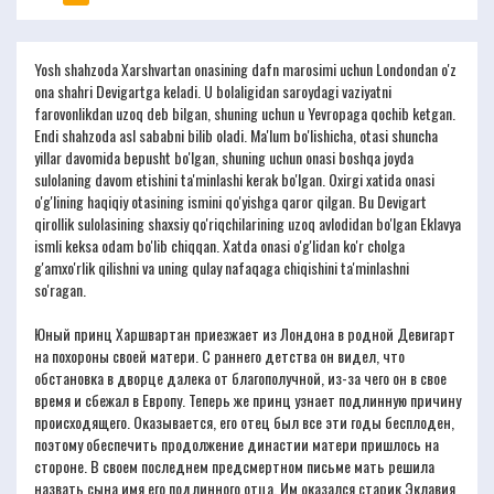
Yosh shahzoda Xarshvartan onasining dafn marosimi uchun Londondan o'z
ona shahri Devigartga keladi. U bolaligidan saroydagi vaziyatni
farovonlikdan uzoq deb bilgan, shuning uchun u Yevropaga qochib ketgan.
Endi shahzoda asl sababni bilib oladi. Ma'lum bo'lishicha, otasi shuncha
yillar davomida bepusht bo'lgan, shuning uchun onasi boshqa joyda
sulolaning davom etishini ta'minlashi kerak bo'lgan. Oxirgi xatida onasi
o'g'lining haqiqiy otasining ismini qo'yishga qaror qilgan. Bu Devigart
qirollik sulolasining shaxsiy qo'riqchilarining uzoq avlodidan bo'lgan Eklavya
ismli keksa odam bo'lib chiqqan. Xatda onasi o'g'lidan ko'r cholga
g'amxo'rlik qilishni va uning qulay nafaqaga chiqishini ta'minlashni
so'ragan.
Юный принц Харшвартан приезжает из Лондона в родной Девигарт
на похороны своей матери. С раннего детства он видел, что
обстановка в дворце далека от благополучной, из-за чего он в свое
время и сбежал в Европу. Теперь же принц узнает подлинную причину
происходящего. Оказывается, его отец был все эти годы бесплоден,
поэтому обеспечить продолжение династии матери пришлось на
стороне. В своем последнем предсмертном письме мать решила
назвать сына имя его подлинного отца. Им оказался старик Эклавия