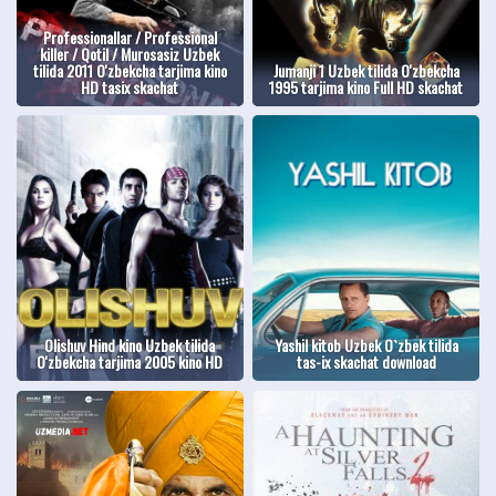
Professionallar / Professional
killer / Qotil / Murosasiz Uzbek
tilida 2011 O'zbekcha tarjima kino
Jumanji 1 Uzbek tilida O'zbekcha
HD tasix skachat
1995 tarjima kino Full HD skachat
Olishuv Hind kino Uzbek tilida
Yashil kitob Uzbek O`zbek tilida
O'zbekcha tarjima 2005 kino HD
tas-ix skachat download