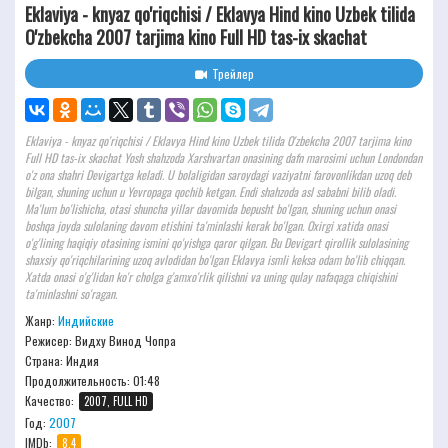
Eklaviya - knyaz qo'riqchisi / Eklavya Hind kino Uzbek tilida
O'zbekcha 2007 tarjima kino Full HD tas-ix skachat
Трейлер
Eklaviya - knyaz qo'riqchisi / Eklavya Hind kino Uzbek tilida O'zbekcha 2007 tarjima kino
Full HD tas-ix skachat Yosh shahzoda Xarshvartan onasining dafn marosimi uchun Londondan
o'z ona shahri Devigartga keladi. U bolaligidan saroydagi vaziyatni farovonlikdan uzoq deb
bilgan, shuning uchun u Yevropaga qochib ketgan. Endi shahzoda asl sababni bilib oladi.
Ma'lum bo'lishicha, otasi shuncha yillar davomida bepusht bo'lgan, shuning uchun onasi
boshqa joyda sulolaning davom etishini ta'minlashi kerak bo'lgan. Oxirgi xatida onasi
o'g'lining haqiqiy otasining ismini qo'yishga qaror qilgan. Bu Devigart qirollik sulolasining
shaxsiy qo'riqchilarining uzoq avlodidan bo'lgan Eklavya ismli keksa odam bo'lib chiqqan.
Xatda onasi o'g'lidan ko'r cholga g'amxo'rlik qilishni va uning qulay nafaqaga chiqishini
ta'minlashni so'ragan.
Жанр:
Индийские
Режисер:
Видху Винод Чопра
Страна: Индия
Продолжительность:
01:48
Качество:
2007, FULL HD
Год:
2007
IMDb:
8.4