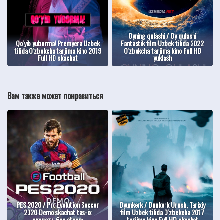
Oyning qulashi / Oy qulashi
Qo'yib yuborma! Premyera Uzbek
Fantastik film Uzbek tilida 2022
tilida O'zbekcha tarjima kino 2019
O'zbekcha tarjima kino Full HD
Full HD skachat
yuklash
Вам также может понравиться
PES 2020 / Pro Evolution Soccer
Dyunkerk / Dunkerk Urush, Tarixiy
2020 Demo skachat tas-ix
film Uzbek tilida O'zbekcha 2017
скачать без steam
tarjima kino Full HD skachat