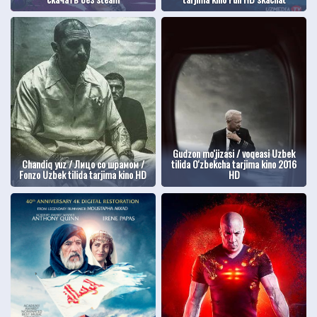
Gudzon mo'jizasi / voqeasi Uzbek
Chandiq yuz / Лицо со шрамом /
tilida O'zbekcha tarjima kino 2016
Fonzo Uzbek tilida tarjima kino HD
HD