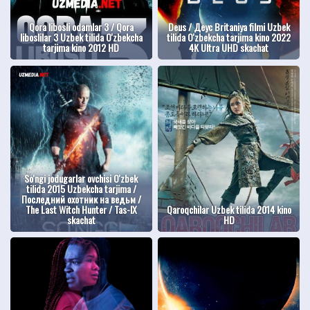
Qora libosli odamlar 3 / Qora
Deus / Деус Britaniya filmi Uzbek
liboslilar 3 Uzbek tilida O'zbekcha
tilida O'zbekcha tarjima kino 2022
tarjima kino 2012 HD
4K Ultra UHD skachat
So'ngi jodugarlar ovchisi O'zbek
tilida 2015 Uzbekcha tarjima /
Последний охотник на ведьм /
The Last Witch Hunter / Tas-IX
Qaroqchilar Uzbek tilida 2014 kino
skachat
HD