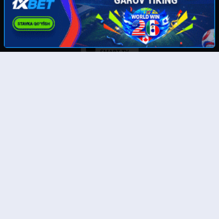
Скачайте наше приложение:
© UzMedia.TV- 2011-2026. Права на фильмы принадлежат их авторам.
Любой фильм
будет удален
по требованию правообладателя.
Отказ от ответственности: Этот сайт не хранит файлы на своем сервере. Все содержимое
предоставлено сторонними третьими лицами. Администрация не несет ответственности за
размещенные пользователями нелегальные материалы! Все фильмы представлены только
для ознакомления.
Тас-икс филмлар
Бесплатные фильмы онлайн
Онлайн кинолар
Бесплатные полные онлайн фильмы
Таржима кинолар 4к
Смотреть фильмы 4к