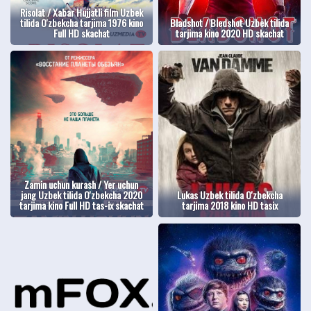
Risolat / Xabar Hujjatli film Uzbek
tilida O'zbekcha tarjima 1976 kino
Bladshot / Bledshot Uzbek tilida
Full HD skachat
tarjima kino 2020 HD skachat
Zamin uchun kurash / Yer uchun
jang Uzbek tilida O'zbekcha 2020
Lukas Uzbek tilida O'zbekcha
tarjima kino Full HD tas-ix skachat
tarjima 2018 kino HD tasix