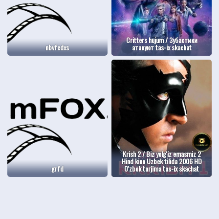
Critters hujum / Зубастики
nbvfcdxs
атакуют tas-ix skachat
Krish 2 / Biz yolg'iz emasmiz 2
Hind kino Uzbek tilida 2006 HD
grfd
O'zbek tarjima tas-ix skachat