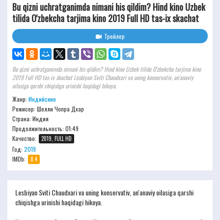
Bu qizni uchratganimda nimani his qildim? Hind kino Uzbek
tilida O'zbekcha tarjima kino 2019 Full HD tas-ix skachat
Трейлер
Bu qizni uchratganimda nimani his qildim? Hind kino Uzbek tilida O'zbekcha tarjima kino
2019 Full HD tas-ix skachat Lesbiyan Sviti Chaudxari va uning konservativ, an'anaviy
oilasiga qarshi chiqishga urinishi haqidagi hikoya.
Жанр:
Индийские
Режисер:
Шелли Чопра Дхар
Страна: Индия
Продолжительность:
01:49
Качество:
2019, FULL HD
Год:
2019
IMDb:
8.4
Lesbiyan Sviti Chaudxari va uning konservativ, an'anaviy oilasiga qarshi
chiqishga urinishi haqidagi hikoya.