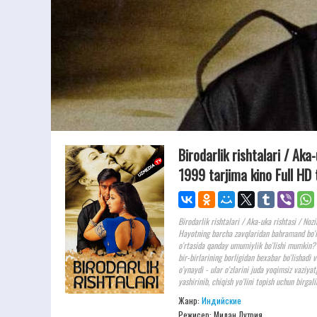
Birodarlik rishtalari / Aka
1999 tarjima kino Full HD 
Birodarlik rishtalari / Aka-uka rishtasi / No
Hayotning barcha zavqlaridan bahramand bo'l
o'rtasida qanday umumiylik bo'lishi mumkin? 
bir-birlarining borligidan bexabar bo'lishadi
o'ynaydi - ular o'zlarini juda yoqimsiz vaziy
yashirinib, chiqish yo'lini topish uchun birgali
Жанр:
Индийские
Режисер:
Милан Лутрия