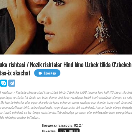
-uka rishtasi / Nozik rishtalar Hind kino Uzbek tilida O'zbekch
tas-ix skachat
Трейлер
zik rishtalar / Kachche Dhaage Hind kino Uzbek tilida O'zbekcha 1999 tarjima kino Full HD tas-ix skachat
gan beparvo shaharlik dandy Jay bilan doimo chekkada yuradigan kichik kontrabandachi g'amgin va xafa
Ma'lum bo'lishicha, ular o'gay aka-uka bo'lgani uchun ajralmas rishtaga ega ekanlar. Uzoq vaqt davomid
 va munosabatlarini bilib, uchrashganlarida, yaqin dushmanlardek ajralishadi. Ammo taqdir ularga shafqats
atga tushib qolishadi va bir-biriga nisbatan dastlab adovatga qaramay, ular politsiyadan ham, qaroqchilar
kda ishlashga majbur bo'ladilar...
Продолжительность:
02:27
Качество:
1999, FULL HD