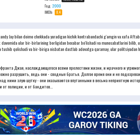
Год:
2000
IMDb:
8.4
ndy Jay bilan doimo chekkada yuradigan kichik kontrabandachi g'amgin va xafa Aftab o
t davomida ular bir-birlarining borligidan bexabar bo'lishadi va munosabatlarini bilib
tga tushib qolishadi va bir-biriga nisbatan dastlab adovatga qaramay, ular politsiyadan 
о франта Джая, наслаждающегося всеми прелестями жизни, и мрачного и угрюмог
можно разрушить, ведь они - сводные братья. Долгое время они и не подозреваю
 над ними злую шутку - они оказываются впутанными в весьма неприятную истор
от полиции, и от бандитов...