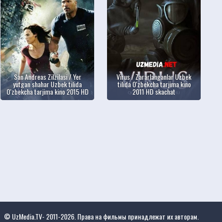
San Andreas Zilzilasi / Yer
Virus / Zararlanganlar Uzbek
yutgan shahar Uzbek tilida
tilida O'zbekcha tarjima kino
O'zbekcha tarjima kino 2015 HD
2011 HD skachat
© UzMedia.TV- 2011-2026. Права на фильмы принадлежат их авторам.