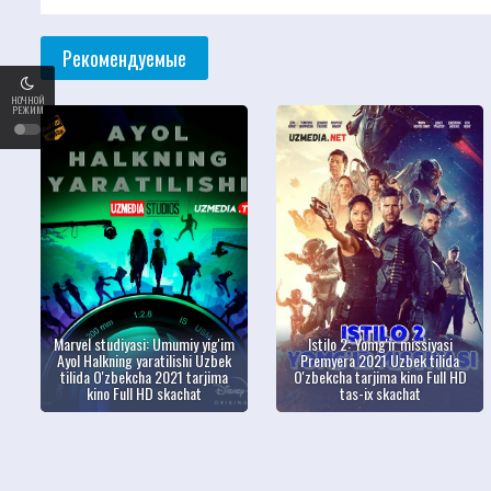
Рекомендуемые
НОЧНОЙ
РЕЖИМ
Marvel studiyasi: Umumiy yig'im
Istilo 2: Yomg'ir missiyasi
Ayol Halkning yaratilishi Uzbek
Premyera 2021 Uzbek tilida
tilida O'zbekcha 2021 tarjima
O'zbekcha tarjima kino Full HD
kino Full HD skachat
tas-ix skachat