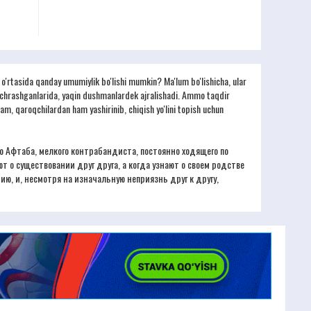
'rtasida qanday umumiylik bo'lishi mumkin? Ma'lum bo'lishicha, ular
, uchrashganlarida, yaqin dushmanlardek ajralishadi. Ammo taqdir
ham, qaroqchilardan ham yashirinib, chiqish yo'lini topish uchun
о Афтаба, мелкого контрабандиста, постоянно ходящего по
т о существовании друг друга, а когда узнают о своем родстве
ию, и, несмотря на изначальную неприязнь друг к другу,