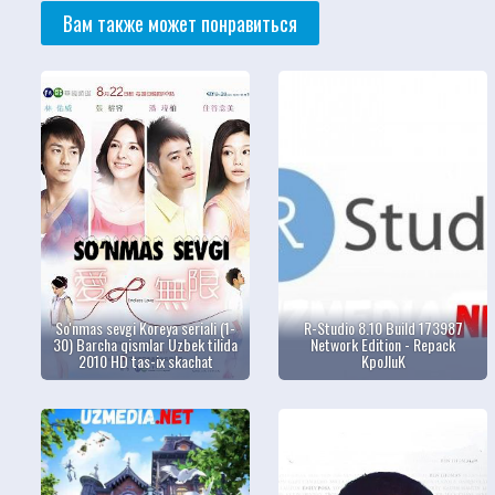
Вам также может понравиться
So'nmas sevgi Koreya seriali (1-
R-Studio 8.10 Build 173987
30) Barcha qismlar Uzbek tilida
Network Edition - Repack
2010 HD tas-ix skachat
KpoJIuK