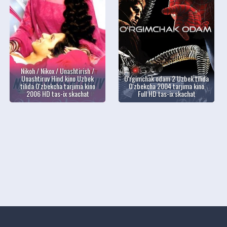
Nikoh / Nikox / Unashtirish /
Unashtiruv Hind kino Uzbek
O'rgimchak odam 2 Uzbek tilida
tilida O'zbekcha tarjima kino
O'zbekcha 2004 tarjima kino
2006 HD tas-ix skachat
Full HD tas-ix skachat