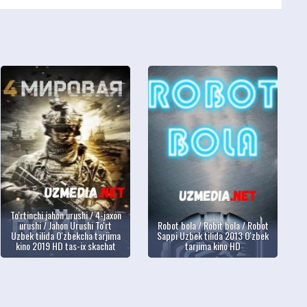
To'rtinchi jahon urushi / 4-jaxon
urushi / Jahon Urushi To'rt
Robot bola / Robit bola / Robot
Uzbek tilida O'zbekcha tarjima
Sappi Uzbek tilida 2013 O'zbek
kino 2019 HD tas-ix skachat
tarjima kino HD