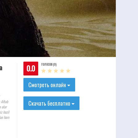
ГОЛОСОВ (0)
0.0
a
Смотреть онлайн
 Aftab
Скачать бесплатно
a ular
iz hazil
dan ham