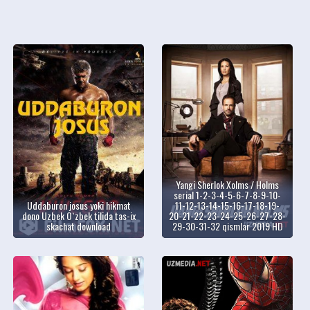
Yangi Sherlok Xolms / Holms
serial 1-2-3-4-5-6-7-8-9-10-
Uddaburon josus yoki hikmat
11-12-13-14-15-16-17-18-19-
dono Uzbek O`zbek tilida tas-ix
20-21-22-23-24-25-26-27-28-
skachat download
29-30-31-32 qismlar 2019 HD