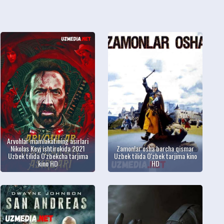
Arvohlar mamlakatining asirlari
Nikolas Keyj ishtirokida 2021
Zamonlar osha barcha qismar
Uzbek tilida O'zbekcha tarjima
Uzbek tilida O'zbek tarjima kino
kino HD
HD