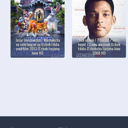
Jasur mushukcha / Mushukcha
Sen uchun / 7 taqdir / Yetti
va sehrlangan uy Uzbek tilida
hayot / Семь жизней Uzbek
multfilm 2013 O'zbek tarjima
tilida O'zbekcha tarjima kino
kino HD
2008 HD