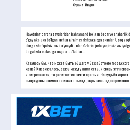
Страна: Индия
Hayotning barcha zavqlaridan bahramand bo'lgan beparvo shaharlik da
o'gay aka-uka bo'lgani uchun ajralmas rishtaga ega ekanlar. Uzoq vaq
ularga shafqatsiz hazil o'ynaydi - ular o'zlarini juda yoqimsiz vaziya
birgalikda ishlashga majbur bo'ladilar...
Казалось бы, что может быть общего у беззаботного городског
краю? Как оказалось, связь между ними есть, и связь эту невоз
и встречаются, то расстаются почти врагами. Но судьба играет
вынуждены совместно искать выход, скрываясь одновременно и 