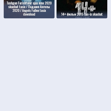
Tushgan Farishtalar ujas kino 2020
skachat tasix / Падшие Ангелы
2020 / Angels Fallen tasix
download
14+ фильм 2015 Tas-ix skachat