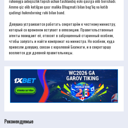
ruhoniyga axloqsizlik topish uchun tashlandiq eski qasrga olib borishadi.
Ammo qiz olib ketilgan qasr malika Bhagmati bilan bog'liq va kotib
qadimgi hukmdorning ruhi bilan band.
Девушка устраивается работать секретарём к честному министру,
который со временем вступает в оппозицию. Правительственные
агенты похищают её, отвозят в заброшенный старинный особняк,
чтобы запугать и найти компромат на министра. Но особняк, куда
привезли девушку, связан с королевой Бхагмати, и в секретаршу
вселяется дух древней правительницы.
Рекомендуемые