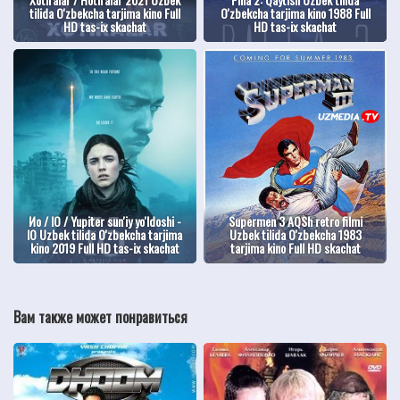
tilida O'zbekcha tarjima kino Full
O'zbekcha tarjima kino 1988 Full
HD tas-ix skachat
HD tas-ix skachat
Ио / IO / Yupiter sun'iy yo'ldoshi -
Supermen 3 AQSh retro filmi
IO Uzbek tilida O'zbekcha tarjima
Uzbek tilida O'zbekcha 1983
kino 2019 Full HD tas-ix skachat
tarjima kino Full HD skachat
Вам также может понравиться