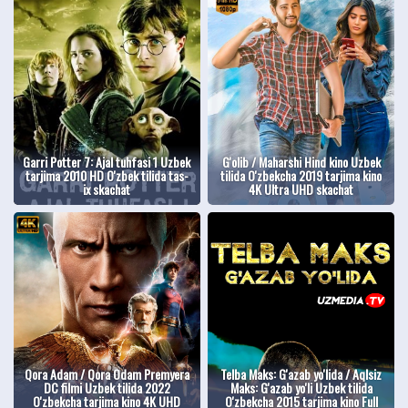
Garri Potter 7: Ajal tuhfasi 1 Uzbek
G'olib / Maharshi Hind kino Uzbek
tarjima 2010 HD O'zbek tilida tas-
tilida O'zbekcha 2019 tarjima kino
ix skachat
4K Ultra UHD skachat
Qora Adam / Qora Odam Premyera
Telba Maks: G'azab yo'lida / Aqlsiz
DC filmi Uzbek tilida 2022
Maks: G'azab yo'li Uzbek tilida
O'zbekcha tarjima kino 4K UHD
O'zbekcha 2015 tarjima kino Full