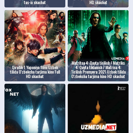
tas-ix skachat
HD skachat
Matritsa 4: Qayta tirilish / Matriks
Qirollik 1 Yaponiya filmi Uzbek
4: Qayta tiklanish / Matrisa 4:
tilida O'zbekcha tarjima kino Full
Tirilish Premyera 2021 Uzbek tilida
HD skachat
O'zbekcha tarjima kino HD skachat