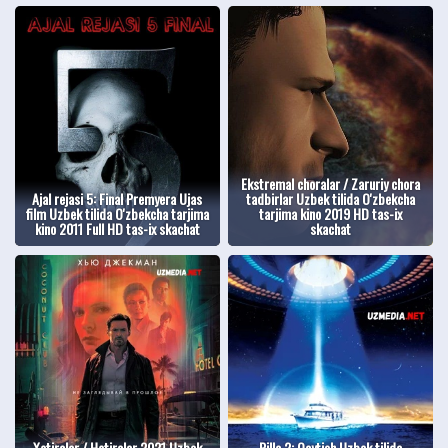
Ekstremal choralar / Zaruriy chora
Ajal rejasi 5: Final Premyera Ujas
tadbirlar Uzbek tilida O'zbekcha
film Uzbek tilida O'zbekcha tarjima
tarjima kino 2019 HD tas-ix
kino 2011 Full HD tas-ix skachat
skachat
Xotiralar / Hotiralar 2021 Uzbek
Pilla 2: Qaytish Uzbek tilida