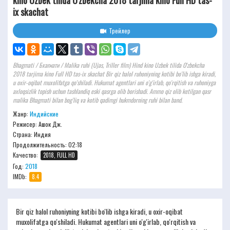
kino Uzbek tilida O'zbekcha 2018 tarjima kino Full HD tas-
ix skachat
Трейлер
Bhagmati / Бхагмати / Malika ruhi (Ujas, Triller film) Hind kino Uzbek tilida O'zbekcha
2018 tarjima kino Full HD tas-ix skachat Bir qiz halol ruhoniyning kotibi bo'lib ishga kiradi,
u oxir-oqibat muxolifatga qo'shiladi. Hukumat agentlari uni o'g'irlab, qo'rqitish va ruhoniyga
axloqsizlik topish uchun tashlandiq eski qasrga olib borishadi. Ammo qiz olib ketilgan qasr
malika Bhagmati bilan bog'liq va kotib qadimgi hukmdorning ruhi bilan band.
Жанр:
Индийские
Режисер:
Ашок Дж.
Страна: Индия
Продолжительность:
02:18
Качество:
2018, FULL HD
Год:
2018
IMDb:
8.4
Bir qiz halol ruhoniyning kotibi bo'lib ishga kiradi, u oxir-oqibat
muxolifatga qo'shiladi. Hukumat agentlari uni o'g'irlab, qo'rqitish va