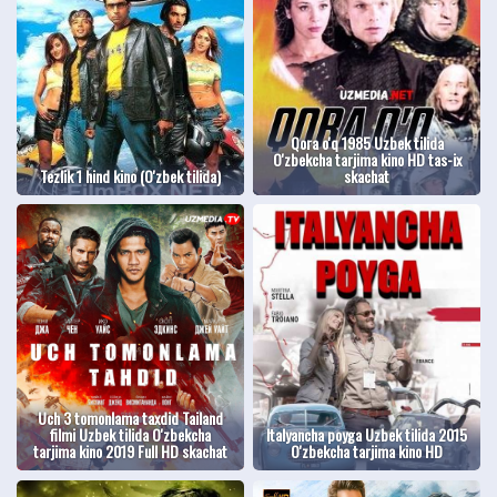
Qora o'q 1985 Uzbek tilida
O'zbekcha tarjima kino HD tas-ix
Tezlik 1 hind kino (O'zbek tilida)
skachat
Uch 3 tomonlama taxdid Tailand
filmi Uzbek tilida O'zbekcha
Italyancha poyga Uzbek tilida 2015
tarjima kino 2019 Full HD skachat
O'zbekcha tarjima kino HD