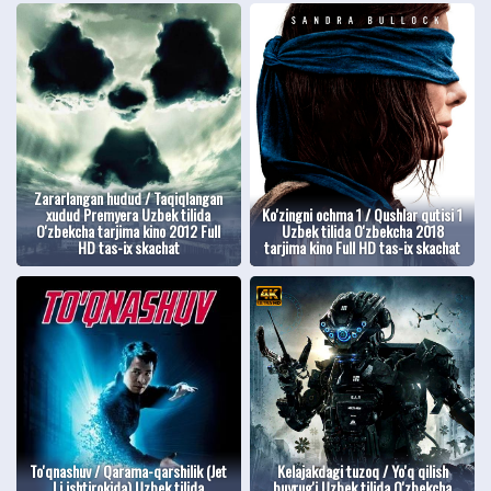
Zararlangan hudud / Taqiqlangan
xudud Premyera Uzbek tilida
Ko'zingni ochma 1 / Qushlar qutisi 1
O'zbekcha tarjima kino 2012 Full
Uzbek tilida O'zbekcha 2018
HD tas-ix skachat
tarjima kino Full HD tas-ix skachat
To'qnashuv / Qarama-qarshilik (Jet
Kelajakdagi tuzoq / Yo'q qilish
Li ishtirokida) Uzbek tilida
buyrug'i Uzbek tilida O'zbekcha