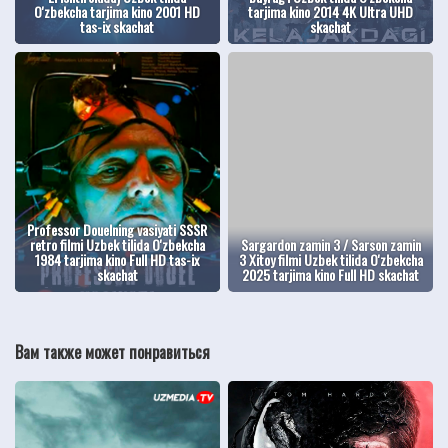
O'zbekcha tarjima kino 2001 HD
tarjima kino 2014 4K Ultra UHD
tas-ix skachat
skachat
Professor Douelning vasiyati SSSR
retro filmi Uzbek tilida O'zbekcha
Sargardon zamin 3 / Sarson zamin
1984 tarjima kino Full HD tas-ix
3 Xitoy filmi Uzbek tilida O'zbekcha
skachat
2025 tarjima kino Full HD skachat
Вам также может понравиться