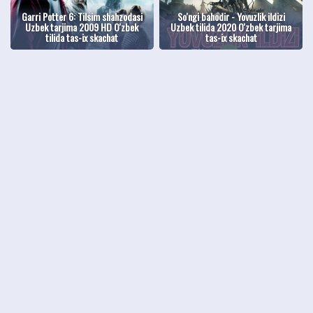
Garri Potter 6: Tilsim shahzodasi
So'ngi bahodir - Yovuzlik ildizi
Uzbek tarjima 2009 HD O'zbek
Uzbek tilida 2020 O'zbek tarjima
tilida tas-ix skachat
tas-ix skachat