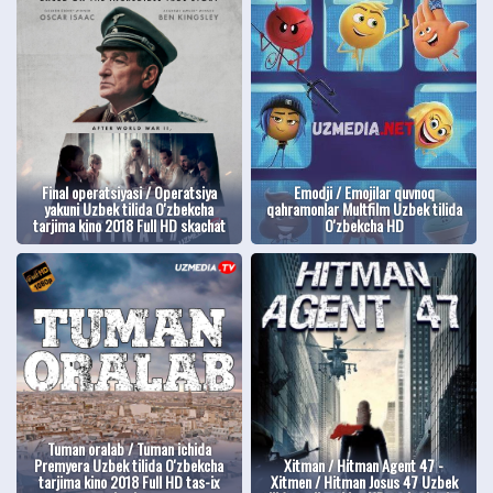
Final operatsiyasi / Operatsiya
Emodji / Emojilar quvnoq
yakuni Uzbek tilida O'zbekcha
qahramonlar Multfilm Uzbek tilida
tarjima kino 2018 Full HD skachat
O'zbekcha HD
Tuman oralab / Tuman ichida
Premyera Uzbek tilida O'zbekcha
Xitman / Hitman Agent 47 -
tarjima kino 2018 Full HD tas-ix
Xitmen / Hitman Josus 47 Uzbek