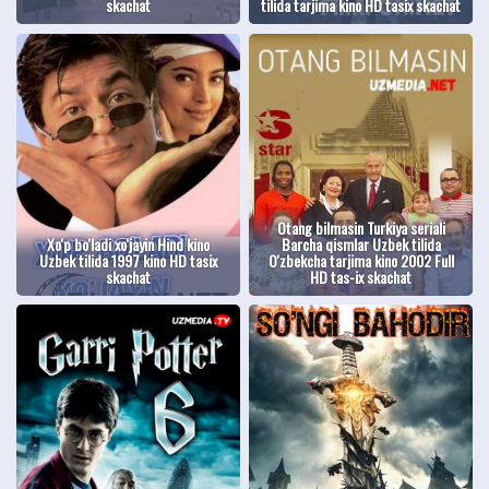
skachat
tilida tarjima kino HD tasix skachat
Otang bilmasin Turkiya seriali
Xo'p bo'ladi xo'jayin Hind kino
Barcha qismlar Uzbek tilida
Uzbek tilida 1997 kino HD tasix
O'zbekcha tarjima kino 2002 Full
skachat
HD tas-ix skachat