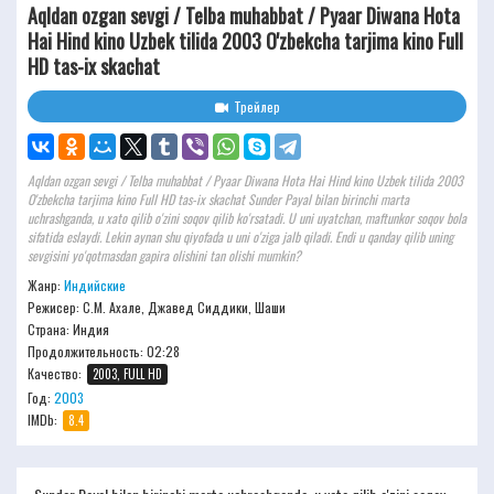
Aqldan ozgan sevgi / Telba muhabbat / Pyaar Diwana Hota
Hai Hind kino Uzbek tilida 2003 O'zbekcha tarjima kino Full
HD tas-ix skachat
Трейлер
Aqldan ozgan sevgi / Telba muhabbat / Pyaar Diwana Hota Hai Hind kino Uzbek tilida 2003
O'zbekcha tarjima kino Full HD tas-ix skachat Sunder Payal bilan birinchi marta
uchrashganda, u xato qilib o'zini soqov qilib ko'rsatadi. U uni uyatchan, maftunkor soqov bola
sifatida eslaydi. Lekin aynan shu qiyofada u uni o'ziga jalb qiladi. Endi u qanday qilib uning
sevgisini yo'qotmasdan gapira olishini tan olishi mumkin?
Жанр:
Индийские
Режисер:
С.М. Ахале, Джавед Сиддики, Шаши
Страна: Индия
Продолжительность:
02:28
Качество:
2003, FULL HD
Год:
2003
IMDb:
8.4