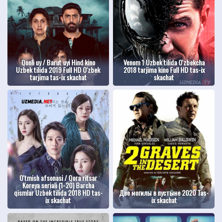
Qonli uy / Barut uyi Hind kino
Venom 1 Uzbek tilida O'zbekcha
Uzbek tilida 2019 Full HD O'zbek
2018 tarjima kino Full HD tas-ix
tarjima tas-ix skachat
skachat
O'tmish afsonasi / Qora ritsar
Koreya seriali (1-20) Barcha
qismlar Uzbek tilida 2018 HD tas-
Две могилы в пустыне 2020 Tas-
ix skachat
ix skachat