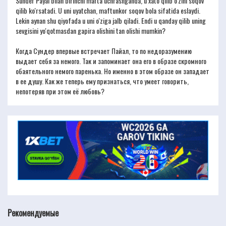
Sunder Payal bilan birinchi marta uchrashganda, u xato qilib o'zini soqov
qilib ko'rsatadi. U uni uyatchan, maftunkor soqov bola sifatida eslaydi.
Lekin aynan shu qiyofada u uni o'ziga jalb qiladi. Endi u qanday qilib uning
sevgisini yo'qotmasdan gapira olishini tan olishi mumkin?
Когда Сундер впервые встречает Пайал, то по недоразумению
выдает себя за немого. Так и запоминает она его в образе скромного
обаятельного немого паренька. Но именно в этом образе он западает
в ее душу. Как же теперь ему признаться, что умеет говорить,
непотеряв при этом её любовь?
Рекомендуемые